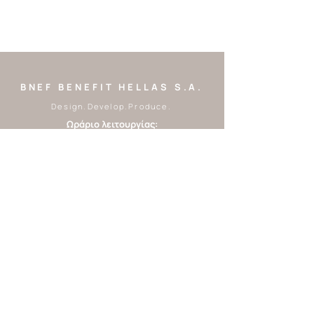
BNEF BENEFIT HELLAS S.A.
Design.Develop.Produce.
Ωράριο λειτουργίας:
Δευτέρα - Παρασκευή
9:00 - 17:00
Tel:
2310 248328
|
2310 248550
Email:
customer.service@benefi
thellas.com
Β.Μεσολογγίτη 6,
Θεσσαλονίκη, 54636,
Ελλάδα