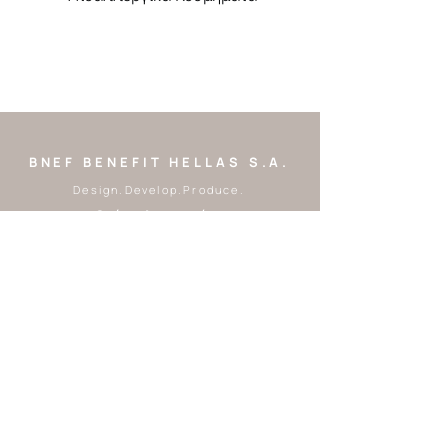
10%* συνολικά.
*σε 56 ημέρες χρήσης
3 X 2mL
BNEF BENEFIT HELLAS S.A.
Design.Develop.Produce.
Ωράριο λειτουργίας:
Δευτέρα - Παρασκευή
9:00 - 17:00
Tel:
2310 248328
|
2310 248550
Email:
customer.service@benefi
thellas.com
Β.Μεσολογγίτη 6,
Θεσσαλονίκη, 54636,