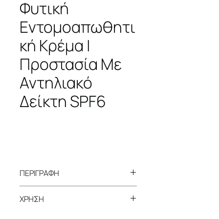
Φυτική
Εντομοαπωθητι
κή Κρέμα |
Προστασία Με
Αντηλιακό
Δείκτη SPF6
ΠΕΡΙΓΡΑΦΗ
Φυτική Εντομοαπωθητική Κρέμα
ΧΡΗΣΗ
| Αποτελεσματική προστασία
από τα κουνούπια με αντηλιακό
Απλώστε την κρέμα πλούσια και