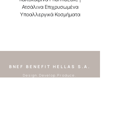
Ατσάλινα Επιχρυσωμένα
Υποαλλεργικά Κοσμήματα
BNEF BENEFIT HELLAS S.A.
Design.Develop.Produce.
Ωράριο λειτουργίας:
Δευτέρα - Παρασκευή
9:00 - 17:00
Tel:
2310 248328
|
2310 248550
Email:
customer.service@benefi
thellas.com