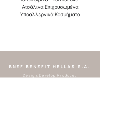
Ατσάλινα Επιχρυσωμένα
Υποαλλεργικά Κοσμήματα
BNEF BENEFIT HELLAS S.A.
Design.Develop.Produce.
Ωράριο λειτουργίας:
Δευτέρα - Παρασκευή
9:00 - 17:00
Tel:
2310 248328
|
2310 248550
Email:
customer.service@benefi
thellas.com