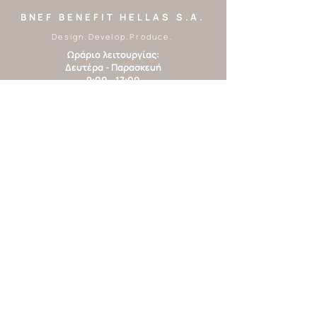
BNEF BENEFIT HELLAS S.A.
Design.Develop.Produce.
Ωράριο λειτουργίας:
Δευτέρα - Παρασκευή
9:00 - 17:00
Tel:
2310 248328
|
2310 248550
Email:
customer.service@benefi
thellas.com
Β.Μεσολογγίτη 6,
Θεσσαλονίκη, 54636,
Ελλάδα
/benefithellas