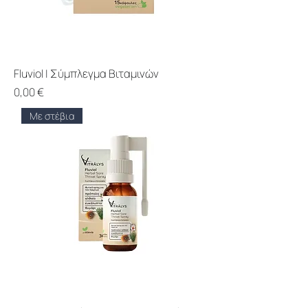
Fluviol | Σύμπλεγμα Βιταμινών
Price
0,00 €
Με στέβια